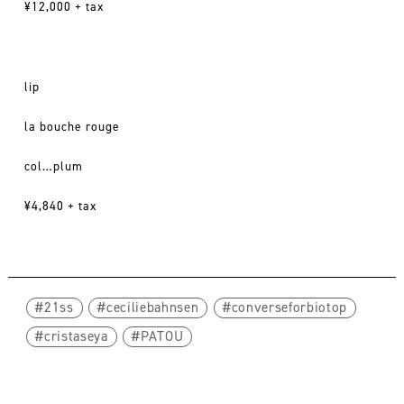
¥12,000 + tax
lip
la bouche rouge
col…plum
¥4,840 + tax
21ss
ceciliebahnsen
converseforbiotop
cristaseya
PATOU