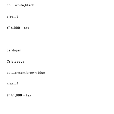
col…white,black
size…S
¥16,000 + tax
cardigan
Cristaseya
col…cream,brown blue
size…S
¥141,000 + tax