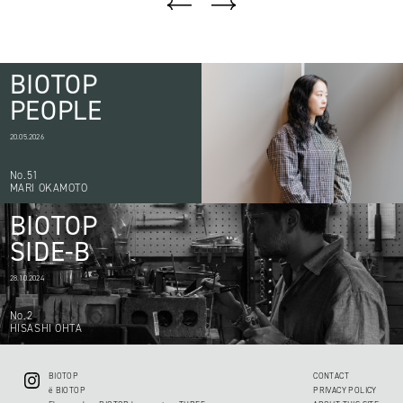
BIOTOP
PEOPLE
20.05.2026
No.51
MARI OKAMOTO
BIOTOP
SIDE-B
28.10.2024
No.2
HISASHI OHTA
BIOTOP
CONTACT
ë BIOTOP
PRIVACY POLICY