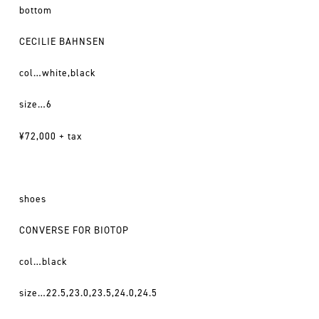
bottom
CECILIE BAHNSEN
col…white,black
size…6
¥72,000 + tax
shoes
CONVERSE FOR BIOTOP
col…black
size…22.5,23.0,23.5,24.0,24.5