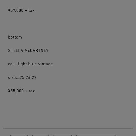
¥57,000 + tax
bottom
STELLA McCARTNEY
col…light blue vintage
size…25,26,27
¥55,000 + tax