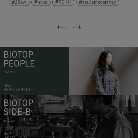
20aw
hyke
ROKH
stellamccartney
BIOTOP
PEOPLE
20.05.2026
No.51
MARI OKAMOTO
BIOTOP
SIDE-B
28.10.2024
No.2
HISASHI OHTA