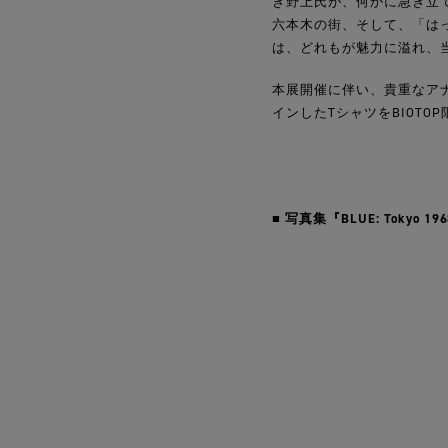
き野上氏が、何かに急き立て
六本木の街、そして、「は
は、どれもが魅力に溢れ、
本展開催に伴い、貴重なア
インしたTシャツをBIOTO
■ 写真集『BLUE: Tokyo 19