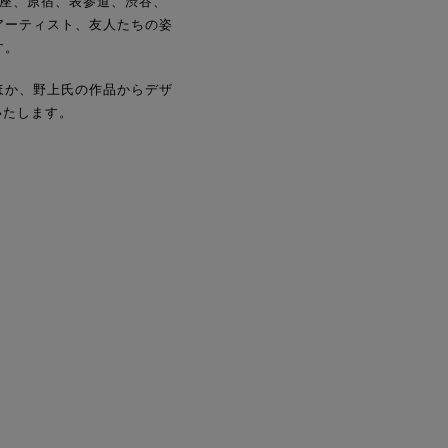
銀座、原宿、表参道、渋谷、
アーティスト、友人たちの姿
す。
ほか、野上氏の作品からデザ
いたします。