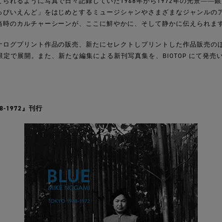
られるように写真で日々記録していた1968年から1972年の光景――
っぴいえんど」をはじめとするミュージシャンやさまざまなジャンルの
当時のカルチャーシーンが、ここに鮮やかに、そして静かに伝えられま
ナログプリント作品の販売、新たにセレクトしプリントした作品販売の
P限定で展開。また、新たな編集による新刊写真集を、BIOTOP にて発売
68-1972』刊行