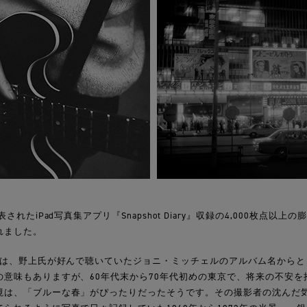
されたiPad写真集アプリ『Snapshot Diary』収録の4,000枚点以
れました。
E」は、野上氏が好んで聴いていたジョニ・ミッチェルのアルバム名から
の意味もありますが、60年代末から70年代初めの東京で、将来の不安を
境は、「ブルーな春」がぴったりだったそうです。その撮影者の沈んだ