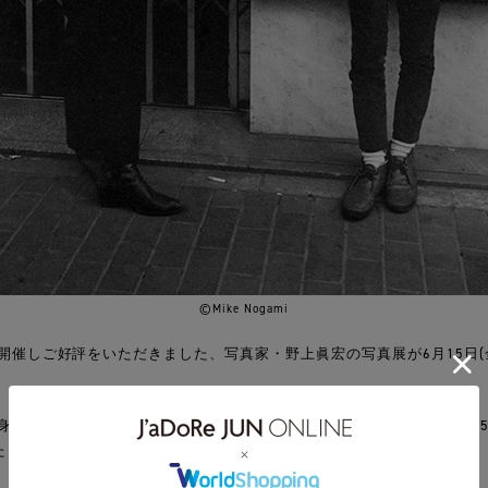
©Mike Nogami
に開催しご好評をいただきました、写真家・野上眞宏の写真展が6月15日(金)よ
単身渡米後30年以上をアメリカで過ごした野上氏が、渡米前の21歳から2
たします。