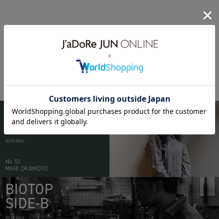
BIOTOP
PEOPLE
20.05.2026
No.51
MARI OKAMOTO
BIOTOP
SIDE-B
28.10.2024