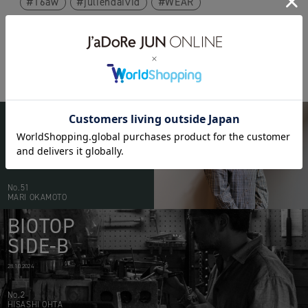
16aw
juliendaivid
WEAR
BIOTOP
PEOPLE
20.05.2026
No.51
MARI OKAMOTO
BIOTOP
SIDE-B
28.10.2024
No.2
HISASHI OHTA