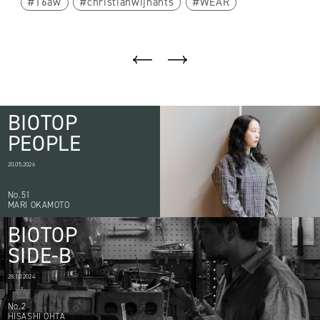
16aw
christianwijnants
WEAR
BIOTOP
PEOPLE
20.05.2026
No.51
MARI OKAMOTO
BIOTOP
SIDE-B
28.10.2024
No.2
HISASHI OHTA