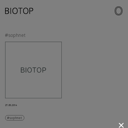
#sophnet
27.05.2014
sophnet