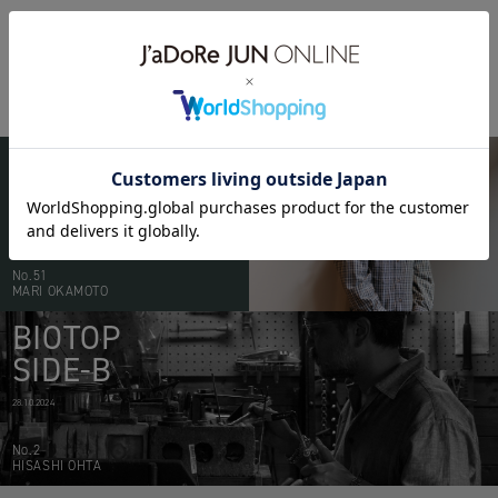
01
02
prev
BIOTOP
PEOPLE
20.05.2026
No.51
MARI OKAMOTO
BIOTOP
SIDE-B
28.10.2024
No.2
HISASHI OHTA